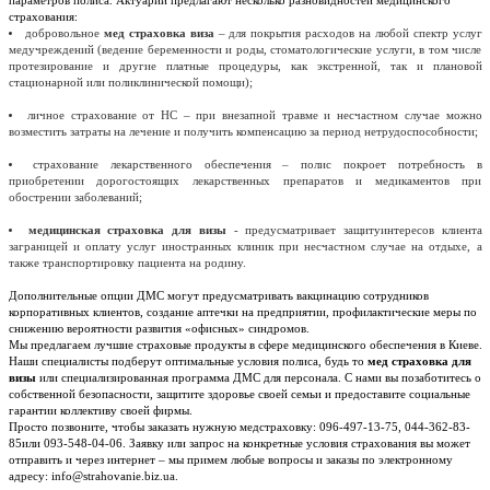
параметров полиса. Актуарии предлагают несколько разновидностей медицинского
страхования:
добровольное
мед страховка виза
– для покрытия расходов на любой спектр услуг
медучреждений (ведение беременности и роды, стоматологические услуги, в том числе
протезирование и другие платные процедуры, как экстренной, так и плановой
стационарной или поликлинической помощи);
личное страхование от НС – при внезапной травме и несчастном случае можно
возместить затраты на лечение и получить компенсацию за период нетрудоспособности;
страхование лекарственного обеспечения – полис покроет потребность в
приобретении дорогостоящих лекарственных препаратов и медикаментов при
обострении заболеваний;
медицинская страховка для визы
- предусматривает защитуинтересов клиента
заграницей и оплату услуг иностранных клиник при несчастном случае на отдыхе, а
также транспортировку пациента на родину.
Дополнительные опции ДМС могут предусматривать вакцинацию сотрудников
корпоративных клиентов, создание аптечки на предприятии, профилактические меры по
снижению вероятности развития «офисных» синдромов.
Мы предлагаем лучшие страховые продукты в сфере медицинского обеспечения в Киеве.
Наши специалисты подберут оптимальные условия полиса, будь то
мед страховка для
визы
или специализированная программа ДМС для персонала. С нами вы позаботитесь о
собственной безопасности, защитите здоровье своей семьи и предоставите социальные
гарантии коллективу своей фирмы.
Просто позвоните, чтобы заказать нужную медстраховку: 096-497-13-75, 044-362-83-
85или 093-548-04-06. Заявку или запрос на конкретные условия страхования вы может
отправить и через интернет – мы примем любые вопросы и заказы по электронному
адресу: info@strahovanie.biz.ua.